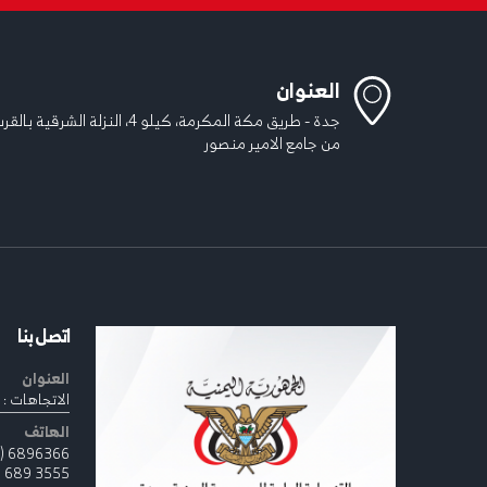
العنوان
جدة - طريق مكة المكرمة، كيلو 4، النزلة الشرقية بال
من جامع الامير منصور
اتصل بنا
العنوان
الاتجاهات : 
الهاتف
6896366 (12) 966 +
3555 689 (12) 966+