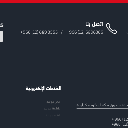
اتصل بنا
كن
قرب
3555 689 (12) 966+
/
6896366 (12) 966 +
الخدمات الإلكترونية
حجز موعد
جدة - طريق مكة المكرمة، كيلو 4
طباعة موعد
الغاء موعد