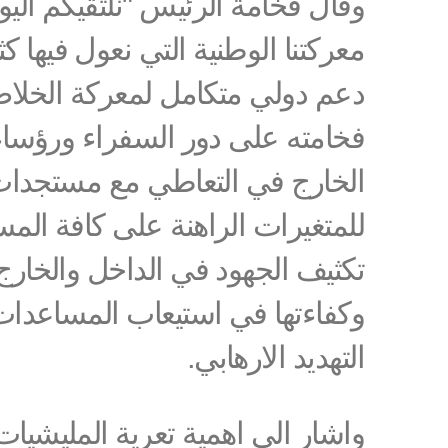
وقال فخامة الرئيس "نلتقيكم ال
معركتنا الوطنية التي نعول فيها كث
دعم دولي متكامل لمعركة الخلاص 
فخامته على دور السفراء ورؤساء ا
الخارج في التعاطي مع مستجدات ا
للمتغيرات الراهنة على كافة الم
تكثيف الجهود في الداخل والخارج م
وكفاءتها في استيعاب المساعدات ا
التهديد الارهابي.
واشار الى اهمية تعرية المليشيات ال