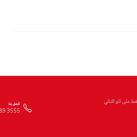
 على الزر التالي
اتصل بنا
3555 689 (12) 966+