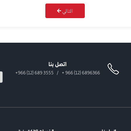
التالي
اتصل بنا
3555 689 (12) 966+
/
6896366 (12) 966 +