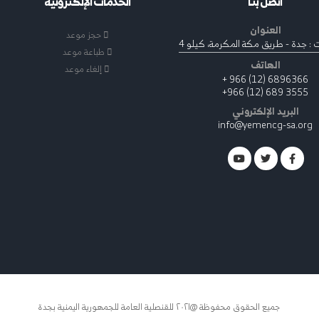
اتصل بنا
الخدمات الإلكترونية
العنوان
حجز موعد
 : جدة - طريق مكة المكرمة، كيلو 4
طباعة موعد
الهاتف
إلغاء موعد
6896366 (12) 966 +
3555 689 (12) 966+
البريد الإلكتروني
info@yemencg-sa.org
جميع الحقوق محفوظة @٢٠٢١ للقنصلية العامة للجمهورية اليمنية بجدة